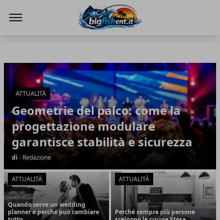
BIG FISH NEWS
BIG FISH NEWS
Articoli in Evidenza
ATTUALITÀ
Geometrie del palco: come la
progettazione modulare
garantisce stabilità e sicurezza
di
- Redazione
ATTUALITÀ
ATTUALITÀ
Quando serve un wedding
planner e perché può cambiare
Perché sempre più persone
tutto
scelgono le cucine Stosa