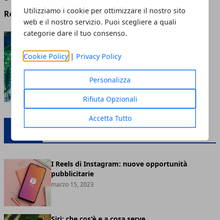
Utilizziamo i cookie per ottimizzare il nostro sito
Redazione
- aprile 21, 2025
web e il nostro servizio. Puoi scegliere a quali
categorie dare il tuo consenso.
Soluzioni LED: I vantaggi di
questa opzione per il
Cookie Policy
|
Privacy Policy
branding e la produzione
aziendale
Personalizza
settembre 06, 2023
Rifiuta Opzionali
Accetta Tutto
WEB
I Reels di Instagram: nuove opportunità
pubblicitarie
marzo 15, 2023
Siri: che cos'è e a cosa serve