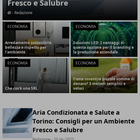
Fresco e Salubre
di
- Redazione
ECONOMIA
ECONOMIA
Arredamento sostenibile:
Soluzioni LED: I vantaggi di
bellezza e rispetto per
questa opzione per il branding e
l'ambiente
la produzione aziendale
ECONOMIA
ECONOMIA
Come investire piccole somme di
denaro? 3 metodi semplici e
Che cos'è una SRL
veloci
Aria Condizionata e Salute a
Torino: Consigli per un Ambiente
Fresco e Salubre
Redazione
- 20 giu 2025