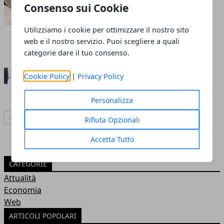
Consenso sui Cookie
Redazione
- 29 nov 2019
Utilizziamo i cookie per ottimizzare il nostro sito
web e il nostro servizio. Puoi scegliere a quali
Consapevolezza ambientale: le
categorie dare il tuo consenso.
aziende non possono restare
indietro
Cookie Policy
|
Privacy Policy
Redazione
- 13 mar 2019
Personalizza
Articolo Successivo
Rifiuta Opzionali
Accetta Tutto
CATEGORIE
Attualità
Economia
Web
ARTICOLI POPOLARI