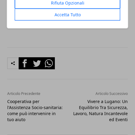
Rifiuta Opzionali
cultura italiana, con la sua storia, la sua cucina e la
sua autenticità, regala loro un'esperienza unica e
Accetta Tutto
indimenticabile.
Facebook
Twitter
Whatsapp
Articolo Precedente
Articolo Successivo
Cooperativa per
Vivere a Lugano: Un
l'Assistenza Socio-sanitaria:
Equilibrio Tra Sicurezza,
come può intervenire in
Lavoro, Natura Incantevole
tuo aiuto
ed Eventi