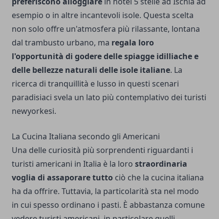
preferiscono alloggiare
in
hotel 5 stelle ad Ischia
ad
esempio o in altre incantevoli isole. Questa scelta
non solo offre un'atmosfera più rilassante, lontana
dal trambusto urbano, ma
regala loro
l'opportunità di godere delle spiagge idilliache e
delle bellezze naturali delle isole italiane
. La
ricerca di tranquillità e lusso in questi scenari
paradisiaci svela un lato più contemplativo dei turisti
newyorkesi.
La Cucina Italiana secondo gli Americani
Una delle curiosità più sorprendenti riguardanti i
turisti americani in Italia è la loro
straordinaria
voglia di assaporare tutto
ciò che la cucina italiana
ha da offrire. Tuttavia, la particolarità sta nel modo
in cui spesso ordinano i pasti. È abbastanza comune
vedere turisti americani, in particolare quelli