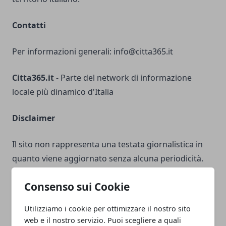
Contatti
Per informazioni generali:
info@citta365.it
Citta365.it
- Parte del network di informazione
locale più dinamico d'Italia
Disclaimer
Il sito non rappresenta una testata giornalistica in
quanto viene aggiornato senza alcuna periodicità.
Non può pertanto considerarsi un prodotto
Consenso sui Cookie
editoriale ai sensi della legge n° 62 del 7 marzo 2001.
Utilizziamo i cookie per ottimizzare il nostro sito
Responsabilità sui Contenuti
web e il nostro servizio. Puoi scegliere a quali