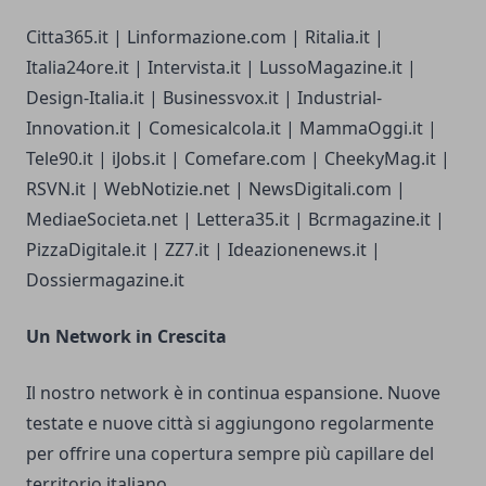
Citta365.it | Linformazione.com | Ritalia.it |
Italia24ore.it | Intervista.it | LussoMagazine.it |
Design-Italia.it | Businessvox.it | Industrial-
Innovation.it | Comesicalcola.it | MammaOggi.it |
Tele90.it | iJobs.it | Comefare.com | CheekyMag.it |
RSVN.it | WebNotizie.net | NewsDigitali.com |
MediaeSocieta.net | Lettera35.it | Bcrmagazine.it |
PizzaDigitale.it | ZZ7.it | Ideazionenews.it |
Dossiermagazine.it
Un Network in Crescita
Il nostro network è in continua espansione. Nuove
testate e nuove città si aggiungono regolarmente
per offrire una copertura sempre più capillare del
territorio italiano.