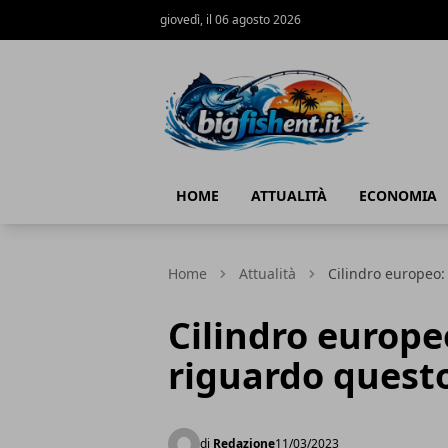
giovedì, il 06 agosto 2026
BIG FISH NEWS
HOME
ATTUALITÀ
ECONOMIA
Home
Attualità
Cilindro europeo:
Cilindro europe
riguardo questo
di
Redazione
11/03/2023