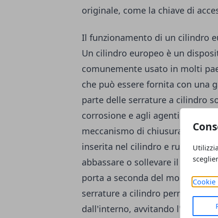
originale, come la chiave di acce
Il funzionamento di un cilindro 
Un cilindro europeo è un disposit
comunemente usato in molti paesi:
che può essere fornita con una 
parte delle serrature a cilindro so
corrosione e agli agenti atmosferic
Cons
meccanismo di chiusura di un cil
inserita nel cilindro e ruotata - i
Utilizzi
sceglie
abbassare o sollevare il blocco; a
porta a seconda del momento in cu
Cookie 
serrature a cilindro permettono a
dall'interno, avvitando l'asta de