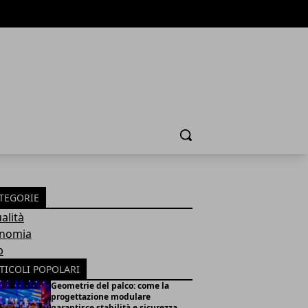
Cerca
TEGORIE
alità
nomia
b
TICOLI POPOLARI
Geometrie del palco: come la
progettazione modulare
garantisce stabilità e sicurezza