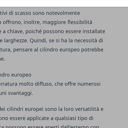
ture a cilindro offrono comunque un elevato
tativi di scasso sono notevolmente
o offrono, inoltre, maggiore flessibilità
re a chiave, poiché possono essere installate
 larghezze. Quindi, se si ha la necessità di
ratura, pensare al cilindro europeo potrebbe
ne.
lindro europeo
serratura molto diffuso, che offre numerosi
uni svantaggi.
dei cilindri europei sono la loro versatilità e
no essere applicate a qualsiasi tipo di
rta possono essere aperti dall'esterno con