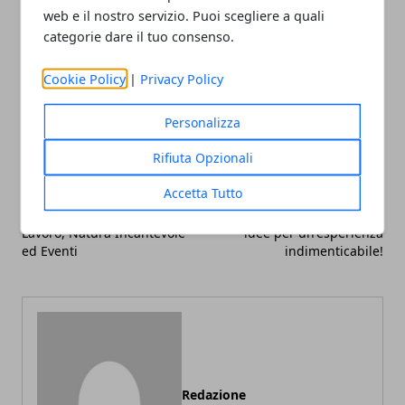
web e il nostro servizio. Puoi scegliere a quali
categorie dare il tuo consenso.
Facebook
Twitter
Whatsapp
Cookie Policy
|
Privacy Policy
Personalizza
Rifiuta Opzionali
Articolo Precedente
Articolo Successivo
Accetta Tutto
Vivere a Lugano: Un
Celebrare la notte di San
Equilibrio Tra Sicurezza,
Silvestro all'ultimo minuto:
Lavoro, Natura Incantevole
idee per un'esperienza
ed Eventi
indimenticabile!
Redazione