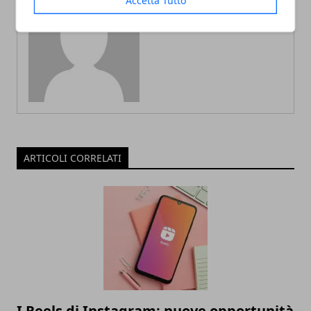
Accetta Tutto
Redazione
ARTICOLI CORRELATI
I Reels di Instagram: nuove opportunità