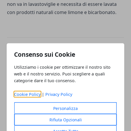
non va in lavastoviglie e necessita di essere lavata
con prodotti naturali come limone e bicarbonato.
Facebook
Twitter
Whatsapp
Consenso sui Cookie
Utilizziamo i cookie per ottimizzare il nostro sito
web e il nostro servizio. Puoi scegliere a quali
categorie dare il tuo consenso.
Articolo Precedente
Articolo Successivo
Napoli, città di passione e
Ricambi auto
Cookie Policy
|
Privacy Policy
di peccati
Personalizza
Rifiuta Opzionali