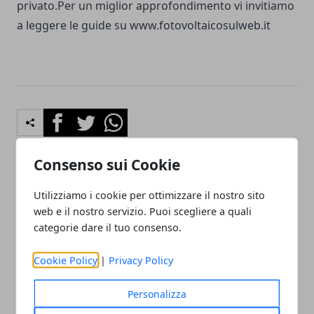
privato.Per un miglior approfondimento vi invitiamo
a leggere le guide su
www.fotovoltaicosulweb.it
Facebook
Twitter
Whatsapp
Consenso sui Cookie
Articolo Precedente
Articolo Successivo
Utilizziamo i cookie per ottimizzare il nostro sito
web e il nostro servizio. Puoi scegliere a quali
Prestiti personali senza
Tatuaggi, tutte le
andare in banca, ecco
informazioni sulle
categorie dare il tuo consenso.
come a tassi vantaggiosi
patologie
Cookie Policy
|
Privacy Policy
Personalizza