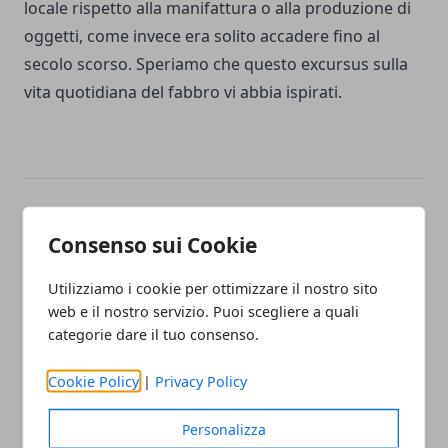
locale rispetto alla manifattura o alla produzione di
oggetti, come invece era solito accadere fino al
secolo scorso. Speriamo che questo excursus sulla
vita quotidiana del fabbro vi abbia ispirati.
Facebook
Twitter
Whatsapp
Consenso sui Cookie
Utilizziamo i cookie per ottimizzare il nostro sito
web e il nostro servizio. Puoi scegliere a quali
Articolo Precedente
Articolo Successivo
categorie dare il tuo consenso.
Come arredare un giardino
Soccorso stradale, tutto ciò
al meglio per realizzare un
che serve sapere
Cookie Policy
|
Privacy Policy
luogo rilassante e
funzionale
Personalizza