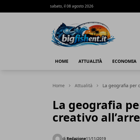
sabato, il 08 agosto 2026
BIG FISH NEWS
HOME
ATTUALITÀ
ECONOMIA
Home
Attualità
La geografia per 
La geografia pe
creativo all’ar
di
Redazione
11/11/2019