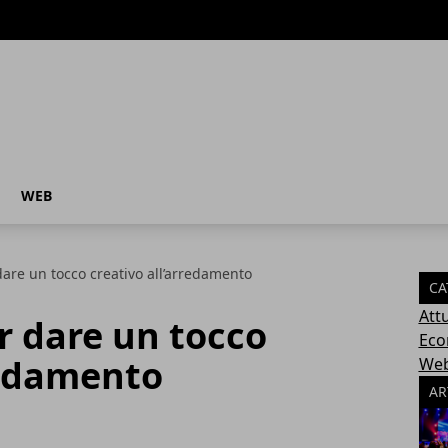
WEB
dare un tocco creativo all’arredamento
CA
Attu
r dare un tocco
Eco
redamento
We
AR