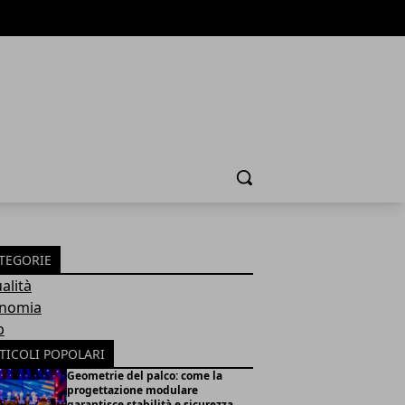
Cerca
TEGORIE
alità
nomia
b
TICOLI POPOLARI
Geometrie del palco: come la
progettazione modulare
garantisce stabilità e sicurezza