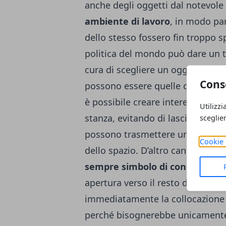
anche degli oggetti dal notevole
ambiente di lavoro
, in modo par
dello stesso fossero fin troppo sp
politica del mondo può dare un t
cura di scegliere un oggetto cont
Cons
possono essere quelle cartine geo
è possibile creare interessanti c
Utilizzi
stanza, evitando di lasciare dell
sceglie
possono trasmettere una spiacev
Cookie 
dello spazio. D’altro canto,
un pl
sempre simbolo di conoscenza
apertura verso il resto del mondo
immediatamente la collocazione fi
perché bisognerebbe unicamente 