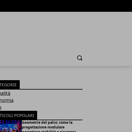
Cerca
TEGORIE
alità
nomia
b
TICOLI POPOLARI
Geometrie del palco: come la
progettazione modulare
garantisce stabilità e sicurezza