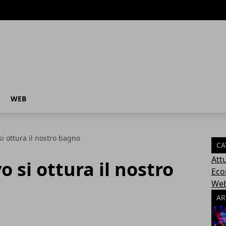
WEB
i ottura il nostro bagno
CA
Attu
 si ottura il nostro
Eco
We
AR