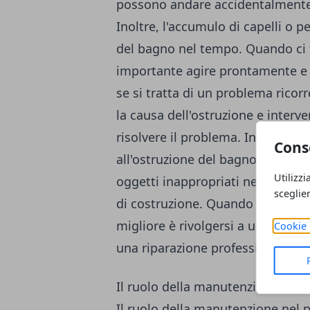
possono andare accidentalmente n
Inoltre, l'accumulo di capelli o p
del bagno nel tempo. Quando ci t
importante agire prontamente e 
se si tratta di un problema ricor
la causa dell'ostruzione e interv
risolvere il problema. In conclu
Cons
all'ostruzione del bagno sono err
Utilizzi
oggetti inappropriati nel WC, e 
sceglie
di costruzione. Quando si ha a c
migliore è rivolgersi a un idraul
Cookie 
una riparazione professionale.
Il ruolo della manutenzione nel p
Il ruolo della manutenzione nel 