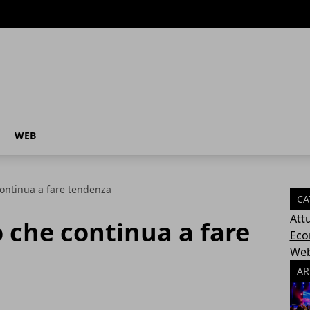
WEB
ontinua a fare tendenza
CA
Attu
 che continua a fare
Eco
We
AR