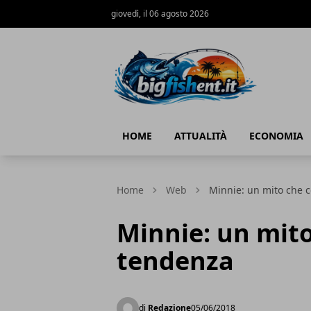
giovedì, il 06 agosto 2026
BIG FISH NEWS
HOME
ATTUALITÀ
ECONOMIA
Home
Web
Minnie: un mito che c
Minnie: un mito
tendenza
di
Redazione
05/06/2018