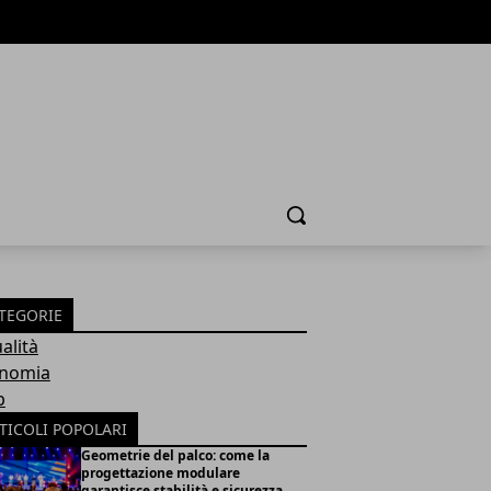
Cerca
TEGORIE
alità
nomia
b
TICOLI POPOLARI
Geometrie del palco: come la
progettazione modulare
garantisce stabilità e sicurezza