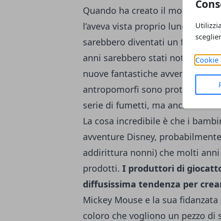
Cons
Quando ha creato il mondo di Topo
l’aveva vista proprio lunga. For
Utilizzi
sceglie
sarebbero diventati un fenomen
anni sarebbero stati noti praticam
Cookie 
nuove fantastiche avventure. I ba
antropomorfi sono protagonisti 
serie di fumetti, ma anche in mol
La cosa incredibile è che i bamb
avventure Disney, probabilmen
addirittura nonni) che molti anni
prodotti.
I produttori di giocat
diffusissima tendenza per crear
Mickey Mouse e la sua fidanzata 
coloro che vogliono un pezzo di 