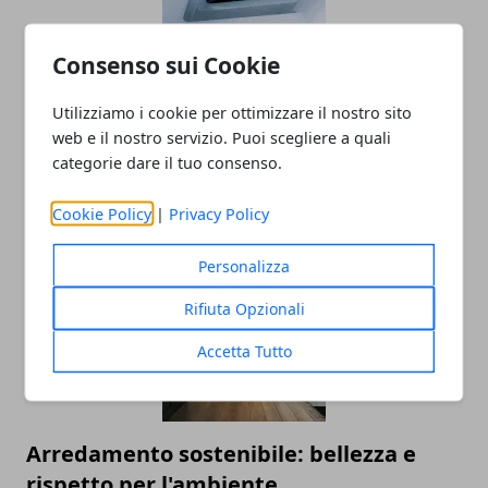
Consenso sui Cookie
Utilizziamo i cookie per ottimizzare il nostro sito
Aria Condizionata e Salute a Torino:
web e il nostro servizio. Puoi scegliere a quali
Consigli per un Ambiente Fresco e
categorie dare il tuo consenso.
Salubre
Cookie Policy
|
Privacy Policy
20/06/2025
Personalizza
Rifiuta Opzionali
Accetta Tutto
Arredamento sostenibile: bellezza e
rispetto per l'ambiente