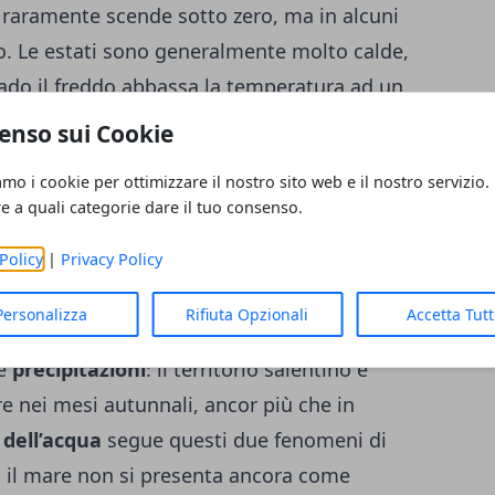
 raramente scende sotto zero, ma in alcuni
do. Le estati sono generalmente molto calde,
 rado il freddo abbassa la temperatura ad un
to riguarda il periodo estivo però, non
enso sui Cookie
essivamente torrido. Certo dipende dal
amo i cookie per ottimizzare il nostro sito web e il nostro servizio.
ristiche metereologiche del momento, ma
re a quali categorie dare il tuo consenso.
ben ventilata
: è statisticamente molto più
Policy
|
Privacy Policy
rocco proveniente dall’Africa, piuttosto che
oppo secche. Attenzione però a chi soffre il
Personalizza
Rifiuta Opzionali
Accetta Tut
anche avvicinarsi ai 35°C. altro elemento
le
precipitazioni
: il territorio salentino è
e nei mesi autunnali, ancor più che in
dell’acqua
segue questi due fenomeni di
li il mare non si presenta ancora come