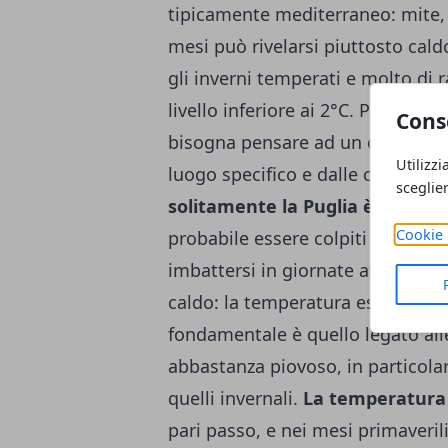
tipicamente mediterraneo: mite,
mesi può rivelarsi piuttosto cal
gli inverni temperati e molto di
livello inferiore ai 2°C. Per quan
Cons
bisogna pensare ad un caldo ecc
Utilizzi
luogo specifico e dalle caratte
sceglie
solitamente la Puglia è molto 
Cookie 
probabile essere colpiti dallo Sci
imbattersi in giornate afose e tr
caldo: la temperatura estiva può 
fondamentale è quello legato al
abbastanza piovoso, in particolar
quelli invernali.
La temperatura 
pari passo, e nei mesi primaveri