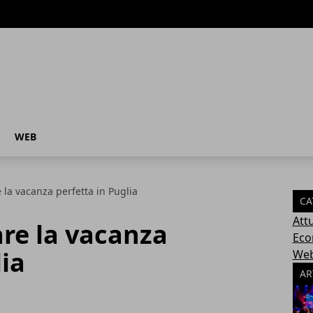
WEB
la vacanza perfetta in Puglia
CA
Attu
re la vacanza
Eco
lia
We
AR