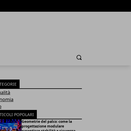
Cerca
TEGORIE
alità
nomia
b
TICOLI POPOLARI
Geometrie del palco: come la
progettazione modulare
garantisce stabilità e sicurezza