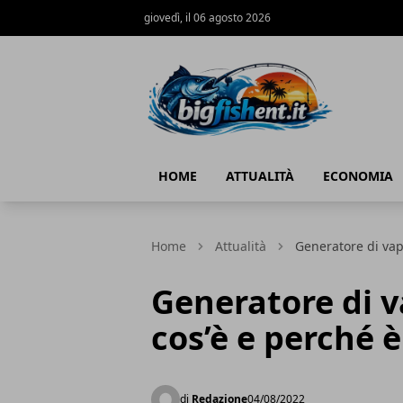
giovedì, il 06 agosto 2026
BIG FISH NEWS
HOME
ATTUALITÀ
ECONOMIA
Home
Attualità
Generatore di vapo
Generatore di v
cos’è e perché è
di
Redazione
04/08/2022