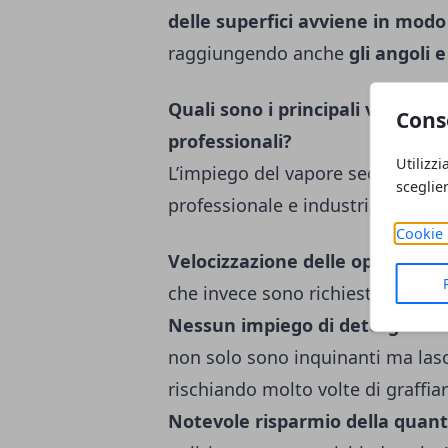
delle superfici avviene in modo 
raggiungendo anche
gli angoli 
Quali sono i principali vantaggi
Cons
professionali?
Utilizzi
L’impiego del vapore secco saturo
sceglie
professionale e industriale preve
Cookie 
Velocizzazione delle operazioni 
che invece sono richiesti da parte 
Nessun impiego di detergenti sg
non solo sono inquinanti ma lasc
rischiando molto volte di graffiar
Notevole risparmio della quant