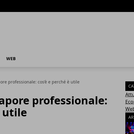
WEB
re professionale: cos’è e perché è utile
CA
Attu
apore professionale:
Eco
 utile
We
AR