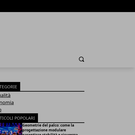
Cerca
TEGORIE
alità
nomia
b
TICOLI POPOLARI
Geometrie del palco: come la
progettazione modulare
garantisce stabilità e sicurezza