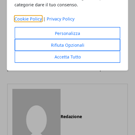
categorie dare il tuo consenso.
Facebook
Twitter
Whatsapp
Cookie Policy
|
Privacy Policy
Personalizza
Rifiuta Opzionali
Articolo Precedente
Articolo Successivo
Gli allestimenti natalizi per
Generatore di vapore
Accetta Tutto
centri commerciali e eventi
professionale: cos’è e
per Natale
perché è utile
Redazione