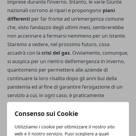
imprese durante l’inverno. Intanto, le varie Giunte
nazionali corrono ai ripari e propongono
piani
differenti
per far fronte ad un’emergenza comune
che, visto l’andazzo degli ultimi mesi, sembrerebbe
non accennare a fermarsi nemmeno per un istante.
Staremo a vedere, nel prossimo futuro, cosa
accadrà con la
crisi del gas
. Ovviamente, comunque,
si auspica per un rientro dell’emergenza in inverno,
quantomeno per permettere alle aziende di
continuare la loro risalita dopo gli anni bui della
pandemia ed al fine di garantire l’erogazione di un
servizio a cui, in ogni caso, è praticamente
impossibile fare a meno
, soprattutto durante
l’inverno e con l’arrivo dei mesi più freddi.
Consenso sui Cookie
Utilizziamo i cookie per ottimizzare il nostro sito
web e il nostro servizio. Puoi scegliere a quali