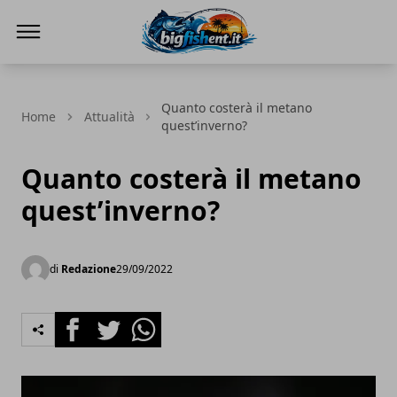
BIG FISH NEWS
Quanto costerà il metano
Home
Attualità
quest’inverno?
Quanto costerà il metano
quest’inverno?
di
Redazione
29/09/2022
Facebook
Twitter
Whatsapp